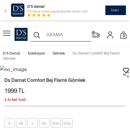
D'S damat
x
İndir
D'S damat mobil uygulamasından devam edin
0
D'S Damat
Koleksiyon
Gömlek
Ds Damat Comfort Bej Flamlı
Gömlek
Ds Damat Comfort Bej Flamlı Gömlek
1999
TL
3 Al Net %40
S
M
L
XL
XXL
3XL