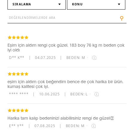
SIRALAMA
KONU
⚲
Eşim için aldım rengi çok güzel. 183 boy 76 kg m beden çok
iyi oldı
D** K**
|
04.07.2025
|
BEDEN: M
·
eşim için aldım çok beğendim bence de çok harika bir ürün.
kumaş kalitesi çok iyi.
**** ****
|
10.06.2025
|
BEDEN: L
·
Harika tam kalıp bedeninizi alabilirsiniz rengi de güzel👏
E** Y**
|
07.08.2025
|
BEDEN: M
·