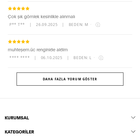
Çok şık gömlek kesinlikle alınmalı
P** T**
|
26.09.2025
|
BEDEN: M
·
muhteşem.üc renginide aldim
**** ****
|
06.10.2025
|
BEDEN: L
·
DAHA FAZLA YORUM GÖSTER
KURUMSAL
KATEGORİLER