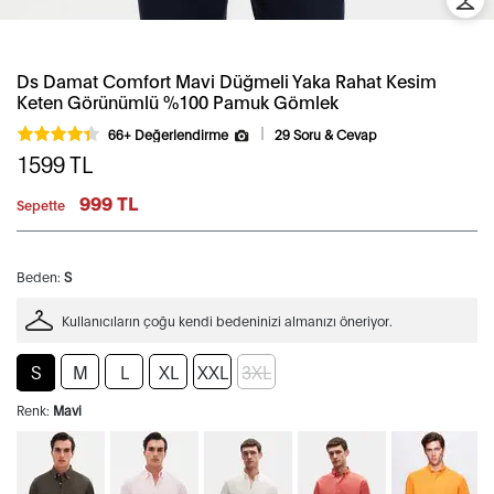
Ds Damat Comfort Mavi Düğmeli Yaka Rahat Kesim
Keten Görünümlü %100 Pamuk Gömlek
66+ Değerlendirme
29 Soru & Cevap
1599
TL
999 TL
Sepette
Beden:
S
Kullanıcıların çoğu kendi bedeninizi almanızı öneriyor.
S
M
L
XL
XXL
3XL
Renk:
Mavi