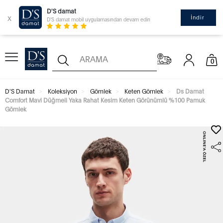
D'S damat
x
İndir
D'S damat mobil uygulamasından devam edin
0
D'S Damat
Koleksiyon
Gömlek
Keten Gömlek
Ds Damat
Comfort Mavi Düğmeli Yaka Rahat Kesim Keten Görünümlü %100 Pamuk
Gömlek