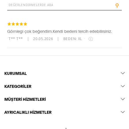
⚲
Gömlegi çok beğendim.Kendi bedeni tercih edebilirsiniz.
T** T**
|
20.05.2026
|
BEDEN: XL
·
KURUMSAL
KATEGORİLER
MÜŞTERİ HİZMETLERİ
AYRICALIKLI HİZMETLER