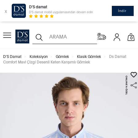
D'S damat
x
İndir
D'S damat mobil uygulamasından devam edin
0
D'S Damat
Koleksiyon
Gömlek
Klasik Gömlek
Ds Damat
Comfort Mavi Çizgi Desenli Keten Karışımlı Gömlek