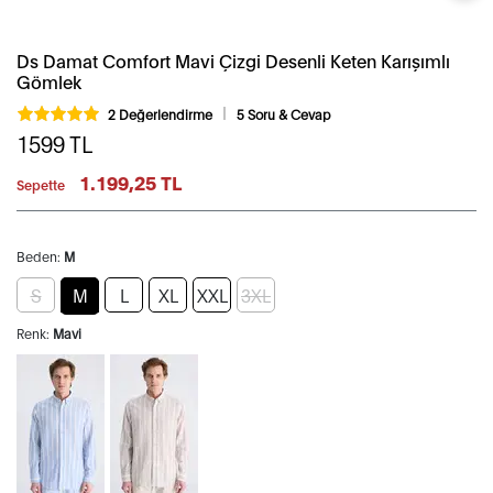
Ds Damat Comfort Mavi Çizgi Desenli Keten Karışımlı
Gömlek
2 Değerlendirme
5 Soru & Cevap
1599
TL
1.199,25 TL
Sepette
Beden:
M
S
M
L
XL
XXL
3XL
Renk:
Mavi