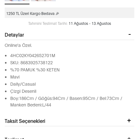
1250 TL Üzeri Kargo Bedava 🎉
Tahmini Teslimat Tarihi:
11 Ağustos - 13 Ağustos
Detaylar
Online'a Özel.
4HC02KY042652701M
SKU: 8683925738122
%70 PAMUK %30 KETEN
Mavi
Daily/Casual
Çizgi Desenli
Boy:186Cm / Göğüs:94Cm / Basen:95Cm / Bel:73Cm /
Manken Bedeni:L/44
Taksit Seçenekleri