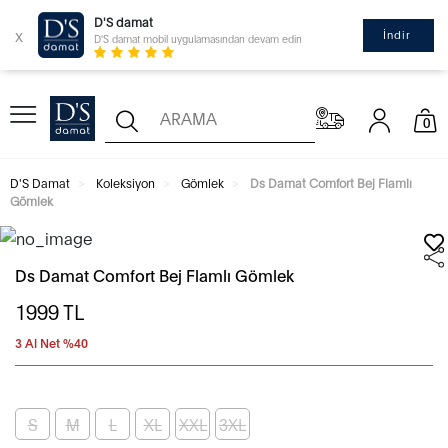
D'S damat
x
İndir
D'S damat mobil uygulamasından devam edin
0
D'S Damat
Koleksiyon
Gömlek
Ds Damat Comfort Bej Flamlı
Gömlek
Ds Damat Comfort Bej Flamlı Gömlek
1999
TL
3 Al Net %40
S
M
L
XL
XXL
3XL