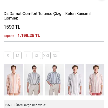
Ds Damat Comfort Turuncu Çizgili Keten Karışımlı
Gömlek
1599
TL
1.199,25 TL
Sepette
S
M
L
XL
XXL
3XL
1250 TL Üzeri Kargo Bedava 🎉