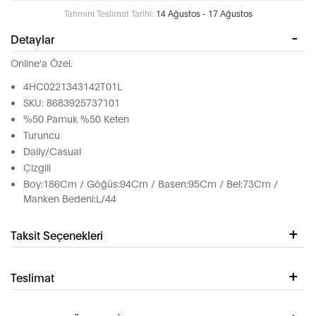
Tahmini Teslimat Tarihi:
14 Ağustos - 17 Ağustos
Detaylar
Online'a Özel.
4HC0221343142T01L
SKU: 8683925737101
%50 Pamuk %50 Keten
Turuncu
Daily/Casual
Çizgili
Boy:186Cm / Göğüs:94Cm / Basen:95Cm / Bel:73Cm /
Manken Bedeni:L/44
Taksit Seçenekleri
Teslimat