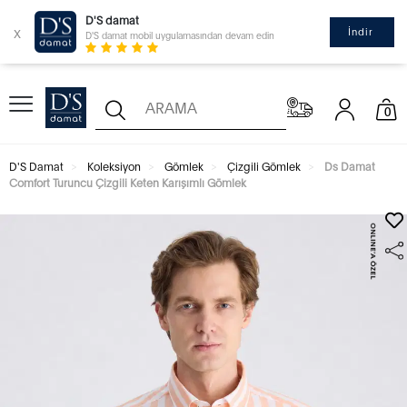
D'S damat
x
İndir
D'S damat mobil uygulamasından devam edin
0
D'S Damat
Koleksiyon
Gömlek
Çizgili Gömlek
Ds Damat
Comfort Turuncu Çizgili Keten Karışımlı Gömlek