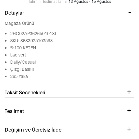
Tahmini Teslimat Tarihi:
13 Ağustos - 15 Ağustos
Detaylar
Mağaza Ürünü
2HC02AP362650101XL
SKU: 8683925103593
%100 KETEN
Lacivert
Daily/Casual
Çizgi Baskılı
265 Yaka
Taksit Seçenekleri
Teslimat
Değişim ve Ücretsiz İade