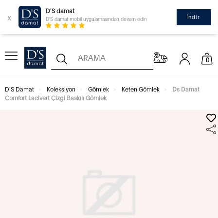
D'S damat
x
İndir
D'S damat mobil uygulamasından devam edin
0
D'S Damat
Koleksiyon
Gömlek
Keten Gömlek
Ds Damat
Comfort Lacivert Çizgi Baskılı Gömlek