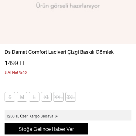
Ds Damat Comfort Lacivert Çizgi Baskılı Gömlek
1499
TL
3 Al Net %40
S
M
L
XL
XXL
3XL
1250 TL Üzeri Kargo Bedava 🎉
Stoğa Gelince Haber Ver