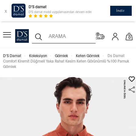
D'S damat
x
İndir
D'S damat mobil uygulamasından devam edin
0
D'S Damat
Koleksiyon
Gömlek
Keten Gömlek
Ds Damat
Comfort Kiremit Düğmeli Yaka Rahat Kesim Keten Görünümlü %100 Pamuk
Gömlek