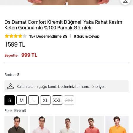
Ds Damat Comfort Kiremit Düğmeli Yaka Rahat Kesim
Keten Görünümlü %100 Pamuk Gömlek
15+ Değerlendirme
9 Soru & Cevap
1599
TL
999 TL
Sepette
Beden:
S
Kullanıcıların çoğu kendi bedeninizi almanızı öneriyor.
S
M
L
XL
XXL
3XL
Renk:
Kiremit