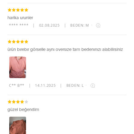
harika urunler
**** ****
|
02.08.2025
|
BEDEN: M
·
ürün bırebır görselle aynı oversıze tam bedenınızı alabilirsiniz
C** B**
|
14.11.2025
|
BEDEN: L
·
güzel beğendim