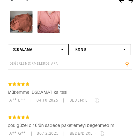
SIRALAMA
KONU
⚲
Mükemmel DSDAMAT kalitesi
A** B**
|
04.10.2025
|
BEDEN: L
·
çok güzel bir ürün sadece paketlemeyi beğenmedim
A** G**
|
30.12.2025
|
BEDEN: 2XL
·