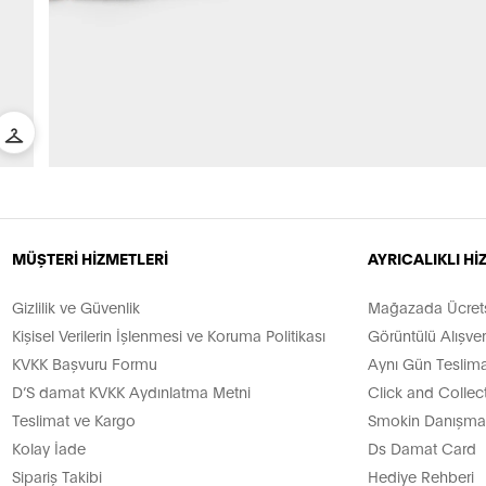
MÜŞTERİ HİZMETLERİ
AYRICALIKLI H
Gizlilik ve Güvenlik
Mağazada Ücretsi
Kişisel Verilerin İşlenmesi ve Koruma Politikası
Görüntülü Alışver
KVKK Başvuru Formu
Aynı Gün Teslima
D’S damat KVKK Aydınlatma Metni
Click and Collec
Teslimat ve Kargo
Smokin Danışman
Kolay İade
Ds Damat Card
Sipariş Takibi
Hediye Rehberi