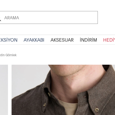
EKSİYON
AYAKKABI
AKSESUAR
İNDİRİM
HEDİ
rdin Gömlek