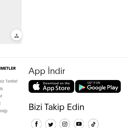
App İndir
İZMETLER
z Tadilat
iş
t
t
Bizi Takip Edin
lığı