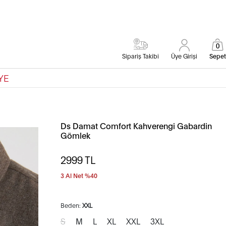
0
Sipariş Takibi
Üye Girişi
Sepet
YE
Ds Damat Comfort Kahverengi Gabardin
Gömlek
2999
TL
3 Al Net %40
Beden:
XXL
S
M
L
XL
XXL
3XL