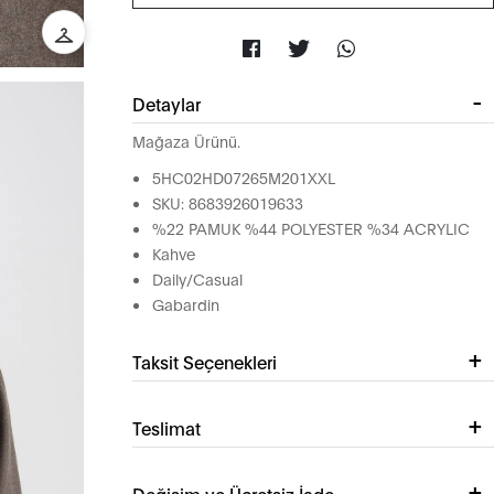
Detaylar
Mağaza Ürünü.
5HC02HD07265M201XXL
SKU: 8683926019633
%22 PAMUK %44 POLYESTER %34 ACRYLIC
Kahve
Daily/Casual
Gabardin
Taksit Seçenekleri
Teslimat
Değişim ve Ücretsiz İade