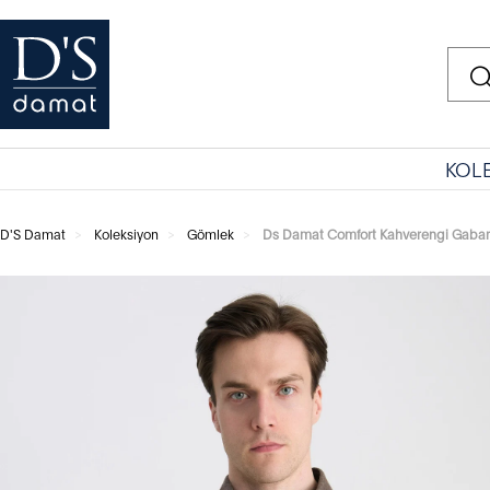
KOL
D'S Damat
Koleksiyon
Gömlek
Ds Damat Comfort Kahverengi Gaba