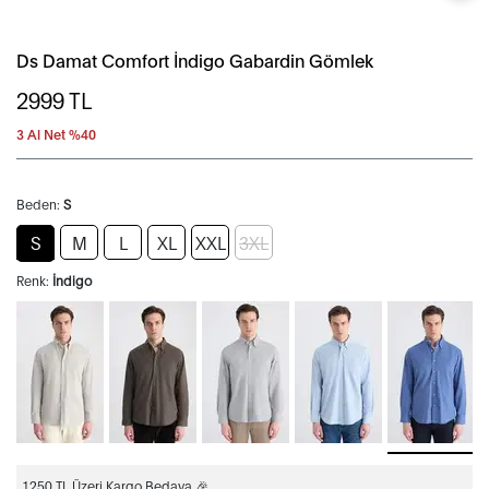
Ds Damat Comfort İndigo Gabardin Gömlek
2999
TL
3 Al Net %40
Beden:
S
S
M
L
XL
XXL
3XL
Renk:
İndigo
1250 TL Üzeri Kargo Bedava 🎉