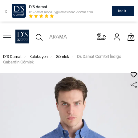
D'S damat
x
İndir
D'S damat mobil uygulamasından devam edin
0
D'S Damat
Koleksiyon
Gömlek
Ds Damat Comfort İndigo
Gabardin Gömlek