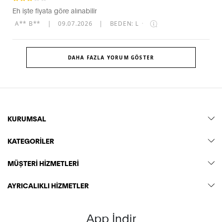
Eh işte fiyata göre alınabilir
A** B**
|
09.07.2026
|
BEDEN: L
·
DAHA FAZLA YORUM GÖSTER
KURUMSAL
KATEGORİLER
MÜŞTERİ HİZMETLERİ
AYRICALIKLI HİZMETLER
App İndir