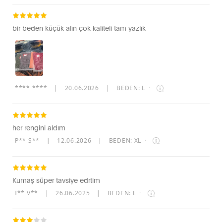
bir beden küçük alın çok kaliteli tam yazlık
**** ****
|
20.06.2026
|
BEDEN: L
·
her rengini aldım
P** S**
|
12.06.2026
|
BEDEN: XL
·
Kumaş süper tavsiye edrtim
İ** V**
|
26.06.2025
|
BEDEN: L
·