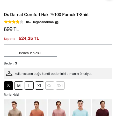
Ds Damat Comfort Haki %100 Pamuk T-Shirt
18+ Değerlendirme
699
TL
524,25 TL
Sepette
Beden Tablosu
Beden:
S
Kullanıcıların çoğu kendi bedeninizi almanızı öneriyor.
S
M
L
XL
XXL
3XL
Renk:
Haki