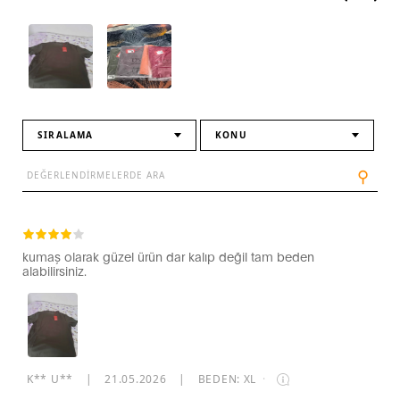
SIRALAMA
KONU
⚲
kumaş olarak güzel ürün dar kalıp değil tam beden
alabilirsiniz.
K** U**
|
21.05.2026
|
BEDEN: XL
·