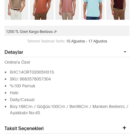
1250 TL Üzeri Kargo Bedava 🎉
Tahmini Teslimat Tarihi:
15 Ağustos - 17 Ağustos
Detaylar
Online'a Özel
6HC14ORT02005H01S
SKU: 8683578057304
%100 Pamuk
Haki
Daily/Casual
Boy:188Cm / Göğüs:100Cm / Bel:96Cm / Manken Bedeni:L /
Ayakkabı No:45
Taksit Seçenekleri