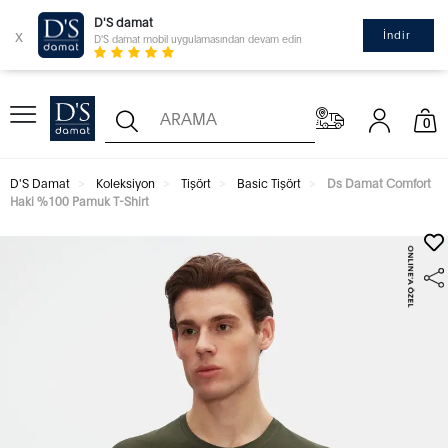
D'S damat
x
İndir
D'S damat mobil uygulamasından devam edin
0
D'S Damat
Koleksiyon
Tişört
Basic Tişört
Ds Damat Comfort
Haki %100 Pamuk T-Shirt