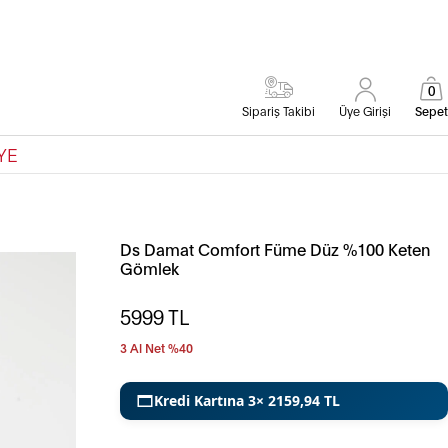
0
Sipariş Takibi
Üye Girişi
Sepet
YE
Ds Damat Comfort Füme Düz %100 Keten
Gömlek
5999
TL
3 Al Net %40
Kredi Kartına 3× 2159,94 TL