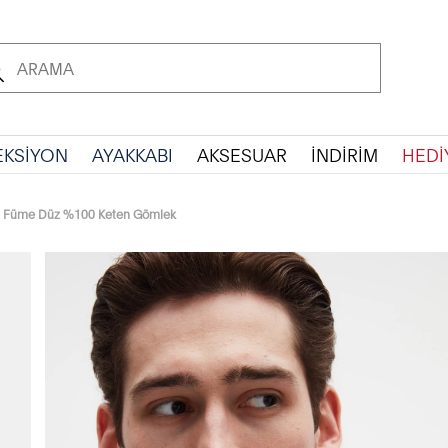
EKSİYON
AYAKKABI
AKSESUAR
İNDİRİM
HEDİ
t Füme Düz %100 Keten Gömlek