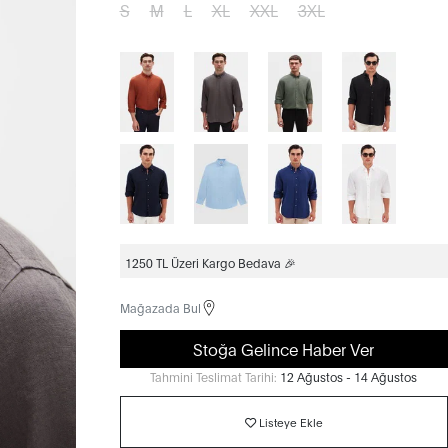
S
M
L
XL
XXL
3XL
1250 TL Üzeri Kargo Bedava 🎉
Mağazada Bul
Stoğa Gelince Haber Ver
Tahmini Teslimat Tarihi:
12 Ağustos - 14 Ağustos
Listeye Ekle