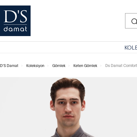
KOL
D'S Damat
Koleksiyon
Gömlek
Keten Gömlek
Ds Damat Comfor