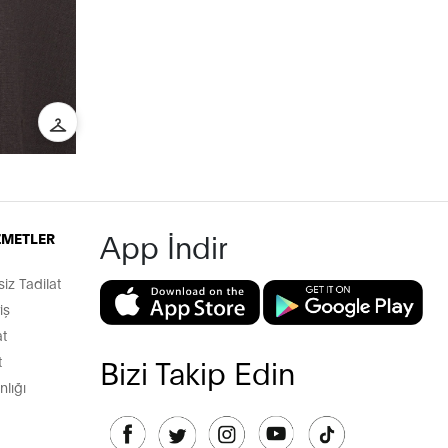
App İndir
İZMETLER
z Tadilat
iş
t
t
Bizi Takip Edin
lığı