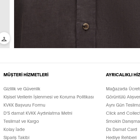
MÜŞTERİ HİZMETLERİ
AYRICALIKLI H
Gizlilik ve Güvenlik
Mağazada Ücretsi
Kişisel Verilerin İşlenmesi ve Koruma Politikası
Görüntülü Alışver
KVKK Başvuru Formu
Aynı Gün Teslima
D’S damat KVKK Aydınlatma Metni
Click and Collec
Teslimat ve Kargo
Smokin Danışman
Kolay İade
Ds Damat Card
Sipariş Takibi
Hediye Rehberi