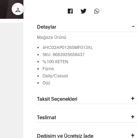
Detaylar
Mağaza Ürünü
4HC02AP01265MF013XL
SKU: 8683925658437
%100 KETEN
Füme
Daily/Casual
Düz
Taksit Seçenekleri
Teslimat
Değişim ve Ücretsiz İade