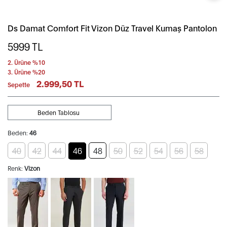
Ds Damat Comfort Fit Vizon Düz Travel Kumaş Pantolon
5999
TL
2. Ürüne %10
3. Ürüne %20
2.999,50 TL
Sepette
Beden Tablosu
Beden:
46
40
42
44
46
48
50
52
54
56
58
Renk:
Vizon