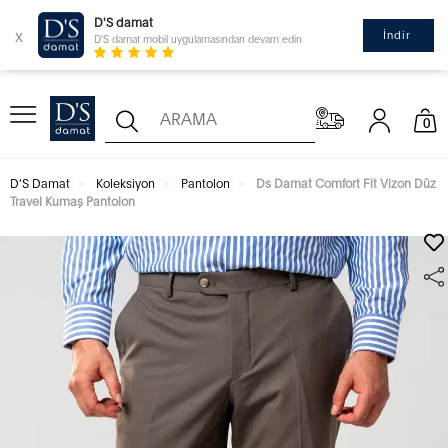
D'S damat
x
İndir
D'S damat mobil uygulamasından devam edin
0
D'S Damat
Koleksiyon
Pantolon
Ds Damat Comfort Fit Vizon Düz
Travel Kumaş Pantolon