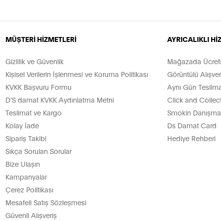
MÜŞTERİ HİZMETLERİ
AYRICALIKLI H
Gizlilik ve Güvenlik
Mağazada Ücretsi
Kişisel Verilerin İşlenmesi ve Koruma Politikası
Görüntülü Alışver
KVKK Başvuru Formu
Aynı Gün Teslima
D’S damat KVKK Aydınlatma Metni
Click and Collec
Teslimat ve Kargo
Smokin Danışman
Kolay İade
Ds Damat Card
Sipariş Takibi
Hediye Rehberi
Sıkça Sorulan Sorular
Bize Ulaşın
Kampanyalar
Çerez Politikası
Mesafeli Satış Sözleşmesi
Güvenli Alışveriş