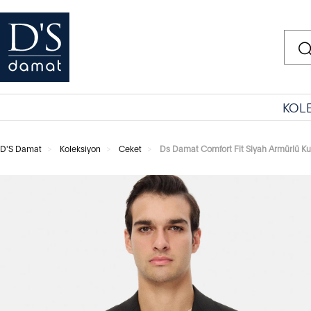
KOL
D'S Damat
Koleksiyon
Ceket
Ds Damat Comfort Fit Siyah Armürlü K