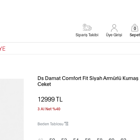
0
Sipariş Takibi
Üye Girişi
Sepet
YE
Ds Damat Comfort Fit Siyah Armürlü Kumaş
Ceket
12999
TL
3 Al Net %40
Beden Tablosu
48
50
52
54
56
58
60
62