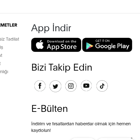
App İndir
İZMETLER
z Tadilat
iş
t
t
Bizi Takip Edin
lığı
E-Bülten
İndirim ve fırsatlardan haberdar olmak için hemen
kaydolun!