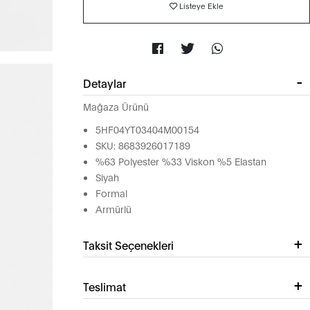
Listeye Ekle
Detaylar
Mağaza Ürünü
5HF04YT03404M00154
SKU: 8683926017189
%63 Polyester %33 Viskon %5 Elastan
Siyah
Formal
Armürlü
Taksit Seçenekleri
Teslimat