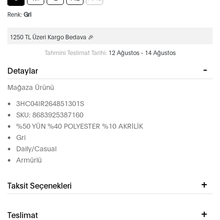
Renk:
Gri
1250 TL Üzeri Kargo Bedava 🎉
Tahmini Teslimat Tarihi:
12 Ağustos - 14 Ağustos
Detaylar
Mağaza Ürünü
3HC04IR264851301S
SKU: 8683925387160
%50 YÜN %40 POLYESTER %10 AKRİLİK
Gri
Daily/Casual
Armürlü
Taksit Seçenekleri
Teslimat