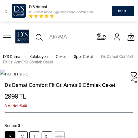
D'S damat
x
İndir
D'S damat mobil uygulamasından devam edin
0
D'S Damat
Koleksiyon
Ceket
Spor Ceket
Ds Damat Comfort
Fit Gri Armürlü Gömlek Ceket
Ds Damat Comfort Fit Gri Armürlü Gömlek Ceket
2999
TL
3 Al Net %40
Beden:
S
S
M
L
XL
XXL