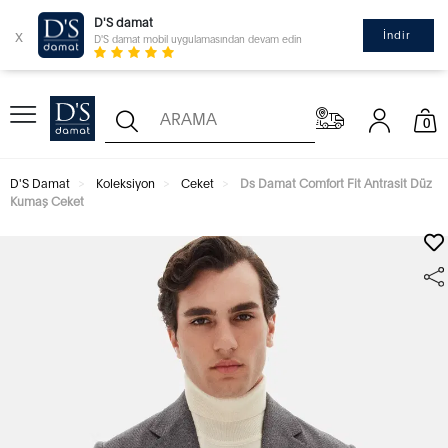
D'S damat
x
İndir
D'S damat mobil uygulamasından devam edin
0
D'S Damat
Koleksiyon
Ceket
Ds Damat Comfort Fit Antrasit Düz
Kumaş Ceket