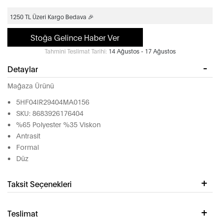
1250 TL Üzeri Kargo Bedava 🎉
Stoğa Gelince Haber Ver
Tahmini Teslimat Tarihi:
14 Ağustos - 17 Ağustos
Detaylar
Mağaza Ürünü
5HF04IR29404MA0156
SKU: 8683926176404
%65 Polyester %35 Viskon
Antrasit
Formal
Düz
Taksit Seçenekleri
Teslimat