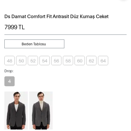
Ds Damat Comfort Fit Antrasit Düz Kumaş Ceket
7999
TL
Beden Tablosu
48
50
52
54
56
58
60
62
64
Drop:
4