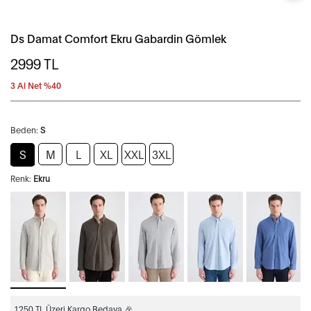
Ds Damat Comfort Ekru Gabardin Gömlek
2999
TL
3 Al Net %40
Beden:
S
S
M
L
XL
XXL
3XL
Renk:
Ekru
1250 TL Üzeri Kargo Bedava 🎉