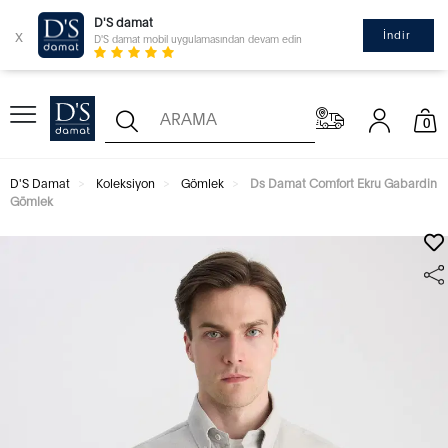
D'S damat
x
İndir
D'S damat mobil uygulamasından devam edin
0
D'S Damat
Koleksiyon
Gömlek
Ds Damat Comfort Ekru Gabardin
Gömlek