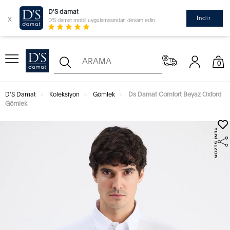
D'S damat
x
İndir
D'S damat mobil uygulamasından devam edin
0
D'S Damat
Koleksiyon
Gömlek
Ds Damat Comfort Beyaz Oxford
Gömlek