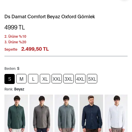
Ds Damat Comfort Beyaz Oxford Gömlek
4999
TL
2. Ürüne %10
3. Ürüne %20
2.499,50 TL
Sepette
Beden:
S
S
M
L
XL
XXL
3XL
4XL
5XL
Renk:
Beyaz