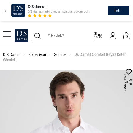
D'S damat
x
İndir
D'S damat mobil uygulamasından devam edin
0
D'S Damat
Koleksiyon
Gömlek
Ds Damat Comfort Beyaz Keten
Gömlek