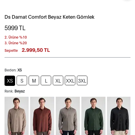
Ds Damat Comfort Beyaz Keten Gömlek
5999
TL
2. Ürüne %10
3. Ürüne %20
2.999,50 TL
Sepette
Beden:
XS
XS
S
M
L
XL
XXL
3XL
Renk:
Beyaz