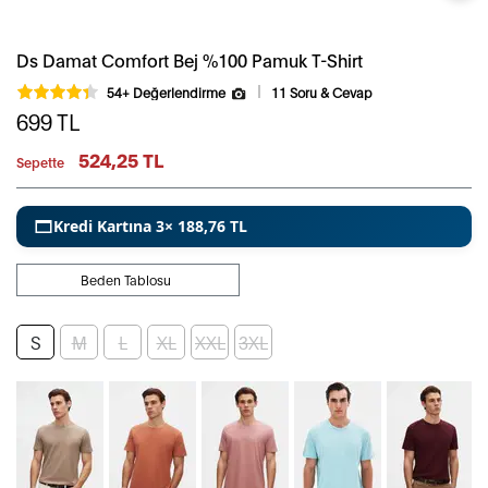
Ds Damat Comfort Bej %100 Pamuk T-Shirt
54+ Değerlendirme
11 Soru & Cevap
699
TL
524,25 TL
Sepette
Kredi Kartına 3× 188,76 TL
Beden Tablosu
S
M
L
XL
XXL
3XL