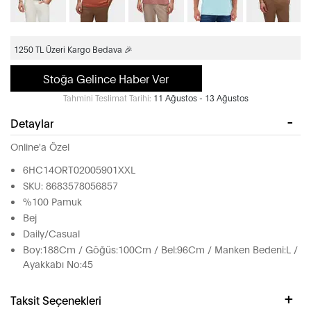
1250 TL Üzeri Kargo Bedava 🎉
Stoğa Gelince Haber Ver
Tahmini Teslimat Tarihi:
11 Ağustos - 13 Ağustos
Detaylar
Online'a Özel
6HC14ORT02005901XXL
SKU: 8683578056857
%100 Pamuk
Bej
Daily/Casual
Boy:188Cm / Göğüs:100Cm / Bel:96Cm / Manken Bedeni:L /
Ayakkabı No:45
Taksit Seçenekleri