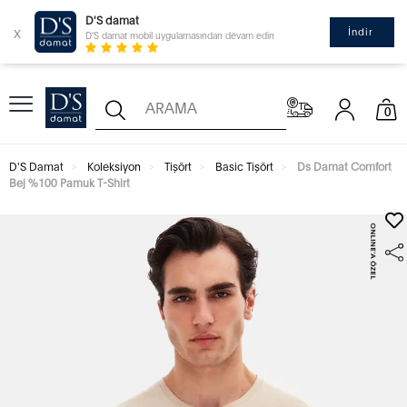
D'S damat
x
İndir
D'S damat mobil uygulamasından devam edin
0
D'S Damat
Koleksiyon
Tişört
Basic Tişört
Ds Damat Comfort
Bej %100 Pamuk T-Shirt