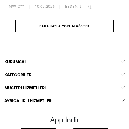
M** Ö**
|
10.05.2026
|
BEDEN: L
·
DAHA FAZLA YORUM GÖSTER
KURUMSAL
KATEGORİLER
MÜŞTERİ HİZMETLERİ
AYRICALIKLI HİZMETLER
App İndir