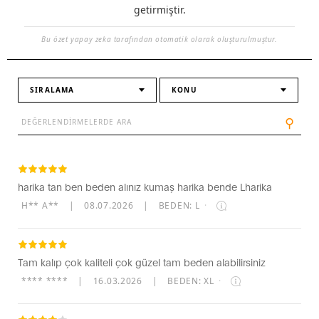
getirmiştir.
Bu özet yapay zeka tarafından otomatik olarak oluşturulmuştur.
SIRALAMA
KONU
⚲
harika tan ben beden alınız kumaş harika bende Lharika
H** A**
|
08.07.2026
|
BEDEN: L
·
Tam kalıp çok kaliteli çok güzel tam beden alabilirsiniz
**** ****
|
16.03.2026
|
BEDEN: XL
·