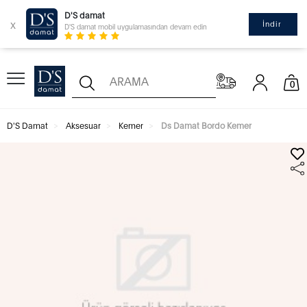
D'S damat
x
İndir
D'S damat mobil uygulamasından devam edin
0
D'S Damat
Aksesuar
Kemer
Ds Damat Bordo Kemer