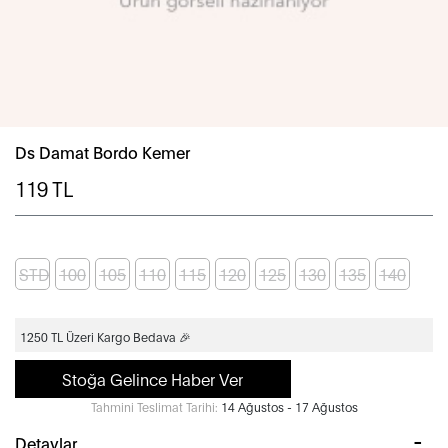
Ds Damat Bordo Kemer
119
TL
STD
100
105
110
115
120
125
130
135
140
1250 TL Üzeri Kargo Bedava 🎉
Stoğa Gelince Haber Ver
Tahmini Teslimat Tarihi:
14 Ağustos - 17 Ağustos
Detaylar