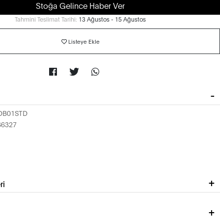
Stoğa Gelince Haber Ver
Tahmini Teslimat Tarihi:
13 Ağustos - 15 Ağustos
Listeye Ekle
DB01STD
66327
ri