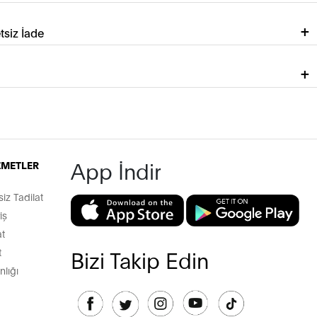
tsiz İade
App İndir
İZMETLER
z Tadilat
iş
t
t
Bizi Takip Edin
lığı