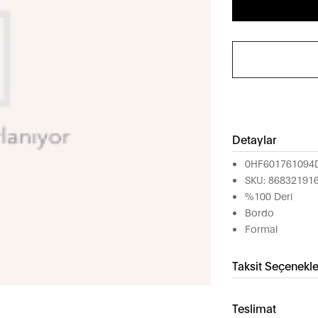
Detaylar
0HF601761094
SKU: 86832191
%100 Deri
Bordo
Formal
Taksit Seçenekle
Teslimat