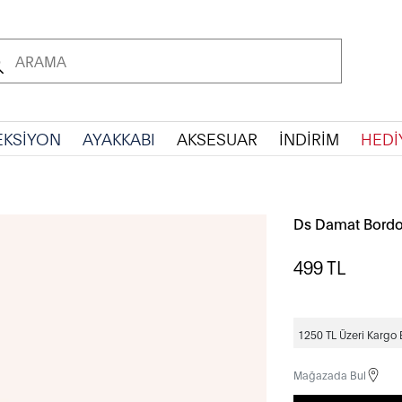
EKSİYON
AYAKKABI
AKSESUAR
İNDİRİM
HEDİ
Ds Damat Bordo K
499
TL
1250 TL Üzeri Kargo
Mağazada Bul