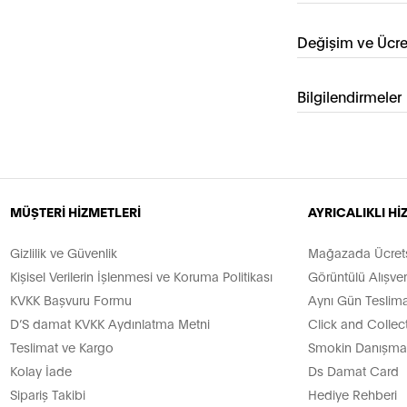
Değişim ve Ücre
Bilgilendirmeler
MÜŞTERİ HİZMETLERİ
AYRICALIKLI H
Gizlilik ve Güvenlik
Mağazada Ücretsi
Kişisel Verilerin İşlenmesi ve Koruma Politikası
Görüntülü Alışver
KVKK Başvuru Formu
Aynı Gün Teslima
D’S damat KVKK Aydınlatma Metni
Click and Collec
Teslimat ve Kargo
Smokin Danışman
Kolay İade
Ds Damat Card
Sipariş Takibi
Hediye Rehberi