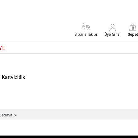
0
Sipariş Takibi
Üye Girişi
Sepet
YE
artvizitlik
 Bedava 🎉