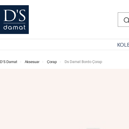
KOL
D'S Damat
Aksesuar
Çorap
Ds Damat Bordo Çorap