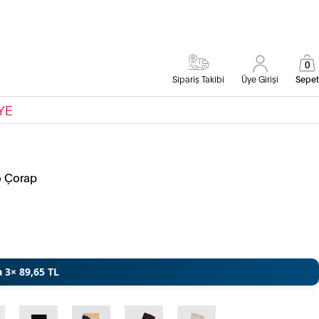
0
Sipariş Takibi
Üye Girişi
Sepet
YE
o Çorap
a 3× 89,65 TL