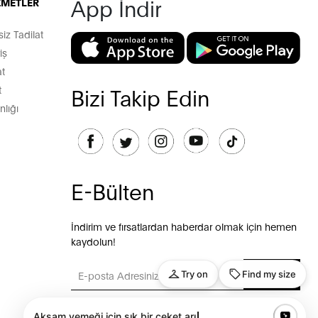
App İndir
İZMETLER
z Tadilat
iş
t
t
Bizi Takip Edin
lığı
E-Bülten
İndirim ve fırsatlardan haberdar olmak için hemen
kaydolun!
GÖNDER