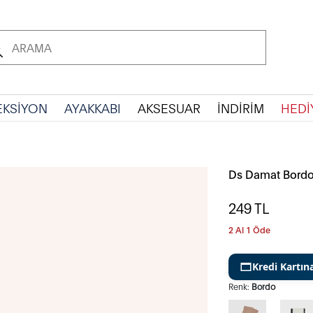
EKSİYON
AYAKKABI
AKSESUAR
İNDİRİM
HEDİ
Ds Damat Bord
249
TL
2 Al 1 Öde
Kredi Kartın
Renk:
Bordo