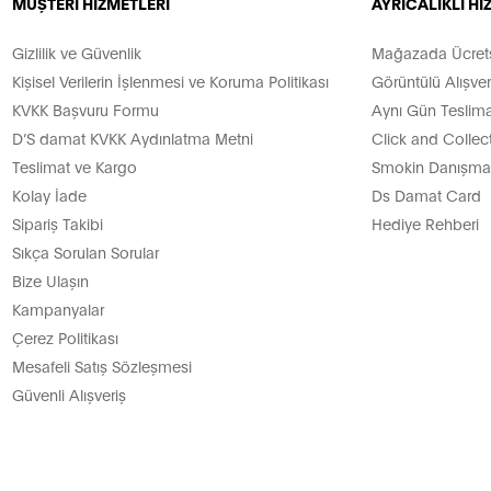
MÜŞTERİ HİZMETLERİ
AYRICALIKLI H
Gizlilik ve Güvenlik
Mağazada Ücretsi
Kişisel Verilerin İşlenmesi ve Koruma Politikası
Görüntülü Alışver
KVKK Başvuru Formu
Aynı Gün Teslima
D’S damat KVKK Aydınlatma Metni
Click and Collec
Teslimat ve Kargo
Smokin Danışman
Kolay İade
Ds Damat Card
Sipariş Takibi
Hediye Rehberi
Sıkça Sorulan Sorular
Bize Ulaşın
Kampanyalar
Çerez Politikası
Mesafeli Satış Sözleşmesi
Güvenli Alışveriş