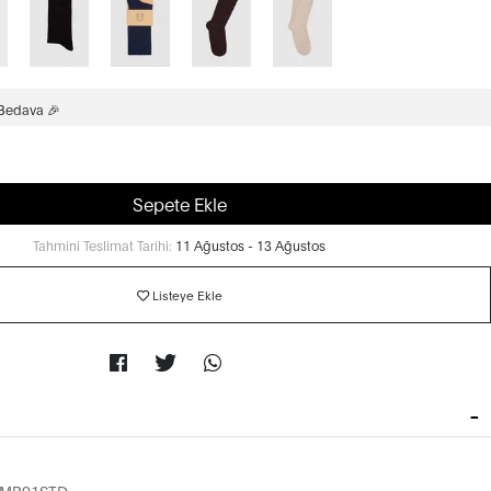
 Bedava 🎉
Sepete Ekle
Tahmini Teslimat Tarihi:
11 Ağustos - 13 Ağustos
Listeye Ekle
ZMB01STD