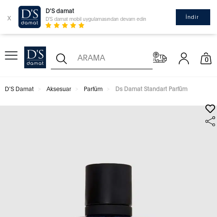
D'S damat
x
İndir
D'S damat mobil uygulamasından devam edin
0
D'S Damat
Aksesuar
Parfüm
Ds Damat Standart Parfüm