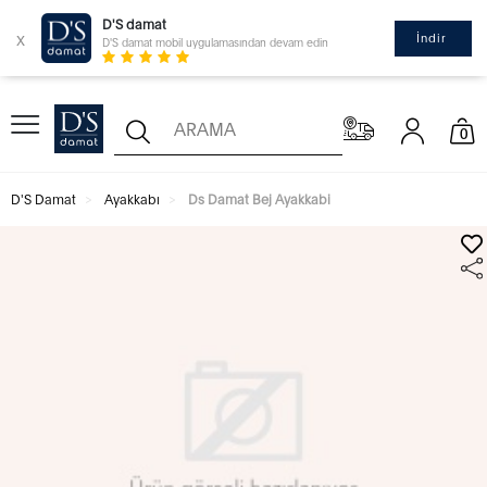
D'S damat
x
İndir
D'S damat mobil uygulamasından devam edin
0
D'S Damat
Ayakkabı
Ds Damat Bej Ayakkabi