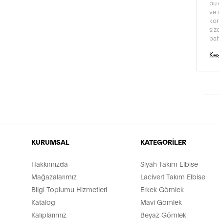
bu 
ve 
kon
siz
ba
Keş
KURUMSAL
KATEGORİLER
Hakkımızda
Siyah Takım Elbise
Mağazalarımız
Lacivert Takım Elbise
Bilgi Toplumu Hizmetleri
Erkek Gömlek
Katalog
Mavi Gömlek
Kalıplarımız
Beyaz Gömlek