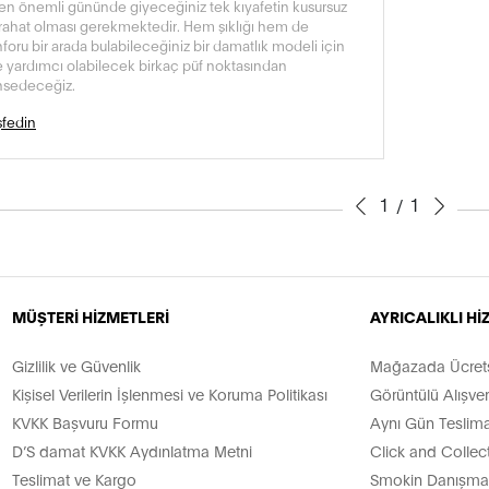
en önemli gününde giyeceğiniz tek kıyafetin kusursuz
rahat olması gerekmektedir. Hem şıklığı hem de
foru bir arada bulabileceğiniz bir damatlık modeli için
e yardımcı olabilecek birkaç püf noktasından
hsedeceğiz.
fedin
1
1
/
MÜŞTERİ HİZMETLERİ
AYRICALIKLI H
Gizlilik ve Güvenlik
Mağazada Ücretsi
Kişisel Verilerin İşlenmesi ve Koruma Politikası
Görüntülü Alışver
KVKK Başvuru Formu
Aynı Gün Teslima
D’S damat KVKK Aydınlatma Metni
Click and Collec
Teslimat ve Kargo
Smokin Danışman