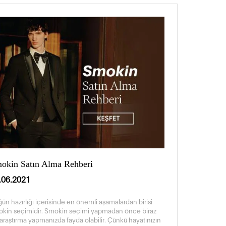
okin Satın Alma Rehberi
.06.2021
ün hazırlığı içerisinde en önemli aşamalardan birisi
kin seçimidir. Smokin seçimi yapmadan önce biraz
araştırma yapmanızda fayda olabilir. Çünkü hayatınızın