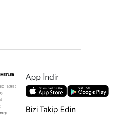
App İndir
İZMETLER
z Tadilat
iş
t
t
Bizi Takip Edin
lığı