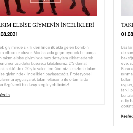
AKIM ELBİSE GİYMENİN İNCELİKLERİ
TAK
.08.2021
01.08
ek giyiminde şıklık denilince ilk akla gelen kombin
Bazılar
ım elbiseler oluyor. Modası asla geçmeyecek bir parça
de son
n takım elbise giyiminde bazı detaylara dikkat ederek
baktığı
ünümünüzü daha kusursuz kılabilirsiniz. D’S damat
eve, so
rak sektördeki 20 yıla yakın tecrübemiz ile sizlerle takım
Buna de
ise giyimindeki incelikleri paylaşacağız. Profesyonel
ısınma
çlarımızı uygulayarak takım elbiseniz ile ortamlarda
kullan
a özgüvenli bir duruş sergileyebilirsiniz!
uygun, 
farklı
fedin
kurtula
edip b
görüntü
Keşfed