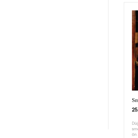
Sm
25
Düğ
smo
ön 