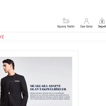
0
Sipariş Takibi
Üye Girişi
Sepet
YE