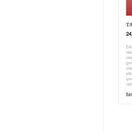
T
24
Erk
tak
ola
gör
ola
elb
ipu
dah
Keş