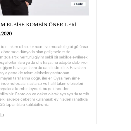
IM ELBİSE KOMBİN ÖNERİLERİ
.2020
ı için takım elbiseler resmi ve mesafeli gibi görünse
 dönemde dünyada olan gelişmelere de
mızda artık her türlü giyim şekli bir şekilde evrilerek
syal ortamlara ya da ofis hayatına adapte olabiliyor.
ğişen hava şartlarını da dahil edebiliriz. Havaların
sıyla genelde takım elbiseler gardırobun
ılmayan taraflarına doğru ilerler. Oysa mevsime
ince nefes alan, astarsız ve hafif takım elbiseleri
 parçalarla kombinleyerek bu çekinceden
bilirsiniz. Pantolon ve ceket olarak ayrı ayrı da tercih
elki sadece ceketini kullanarak evinizden rahatlıkla
lü toplantılara katılabilirsiniz.
in