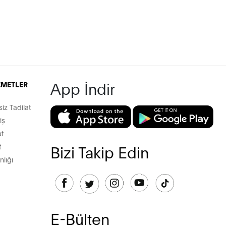
App İndir
İZMETLER
z Tadilat
iş
t
t
Bizi Takip Edin
lığı
E-Bülten