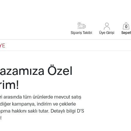
0
Sipariş Takibi
Üye Girişi
Sepet
YE
azamıza Özel
rim!
i arasında tüm ürünlerde mevcut satış
i,diğer kampanya, indirim ve çeklerle
ma hakkını saklı tutar. Detaylı bilgi D’S
!