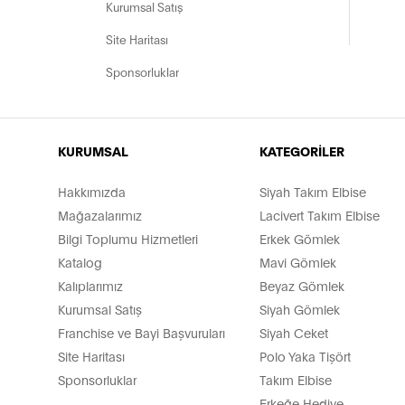
Kurumsal Satış
Site Haritası
Sponsorluklar
KURUMSAL
KATEGORİLER
Hakkımızda
Siyah Takım Elbise
Mağazalarımız
Lacivert Takım Elbise
Bilgi Toplumu Hizmetleri
Erkek Gömlek
Katalog
Mavi Gömlek
Kalıplarımız
Beyaz Gömlek
Kurumsal Satış
Siyah Gömlek
Franchise ve Bayi Başvuruları
Siyah Ceket
Site Haritası
Polo Yaka Tişört
Sponsorluklar
Takım Elbise
Erkeğe Hediye