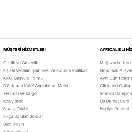
MÜŞTERİ HİZMETLERİ
AYRICALIKLI H
Gizlilik ve Güvenlik
Mağazada Ücretsi
Kişisel Verilerin İşlenmesi ve Koruma Politikası
Görüntülü Alışver
KVKK Başvuru Formu
Aynı Gün Teslima
D’S damat KVKK Aydınlatma Metni
Click and Collec
Teslimat ve Kargo
Smokin Danışman
Kolay İade
Ds Damat Card
Sipariş Takibi
Hediye Rehberi
Sıkça Sorulan Sorular
Bize Ulaşın
Kampanyalar