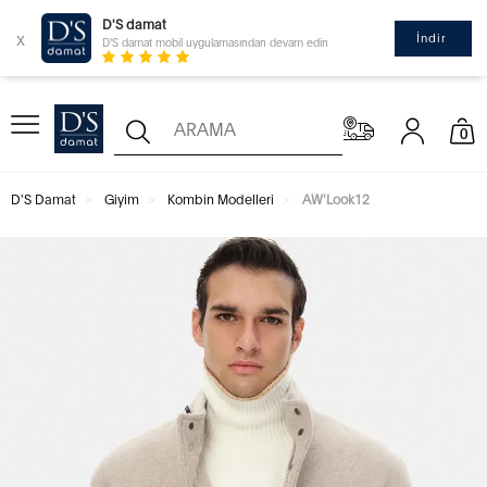
D'S damat
x
İndir
D'S damat mobil uygulamasından devam edin
0
D'S Damat
Giyim
Kombin Modelleri
AW'Look12