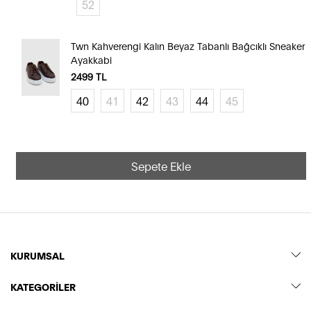
52
Twn Kahverengi Kalın Beyaz Tabanlı Bağcıklı Sneaker
Ayakkabi
2499
TL
40
41
42
43
44
45
Sepete Ekle
KURUMSAL
KATEGORİLER