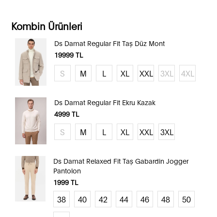
Kombin Ürünleri
Ds Damat Regular Fit Taş Düz Mont
19999
TL
S
M
L
XL
XXL
3XL
4XL
Ds Damat Regular Fit Ekru Kazak
4999
TL
S
M
L
XL
XXL
3XL
Ds Damat Relaxed Fit Taş Gabardin Jogger
Pantolon
1999
TL
38
40
42
44
46
48
50