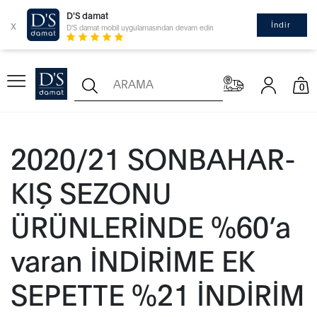
D'S damat
x
İndir
D'S damat mobil uygulamasından devam edin
0
2020/21 SONBAHAR-
KIŞ SEZONU
ÜRÜNLERİNDE %60’a
varan İNDİRİME EK
SEPETTE %21 İNDİRİM