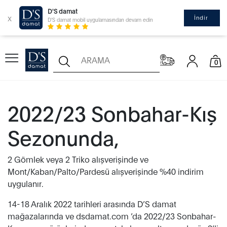
D'S damat
x
İndir
D'S damat mobil uygulamasından devam edin
0
2022/23 Sonbahar-Kış
Sezonunda,
2 Gömlek veya 2 Triko alışverişinde ve
Mont/Kaban/Palto/Pardesü alışverişinde %40 indirim
uygulanır.
14-18 Aralık 2022 tarihleri arasında D’S damat
mağazalarında ve dsdamat.com ’da 2022/23 Sonbahar-