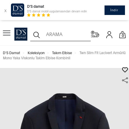
D'S damat
x
İndir
D'S damat mobil uygulamasından devam edin
0
D'S Damat
Koleksiyon
Takım Elbise
Twn Slim Fit Lacivert Armürlü
Mono Yaka Viskonlu Takim Elbise Kombinli