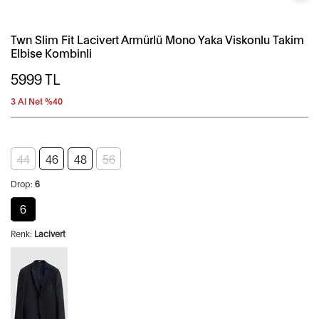
Twn Slim Fit Lacivert Armürlü Mono Yaka Viskonlu Takim
Elbise Kombinli
5999
TL
3 Al Net %40
44
46
48
56
Drop:
6
6
Renk:
Lacivert