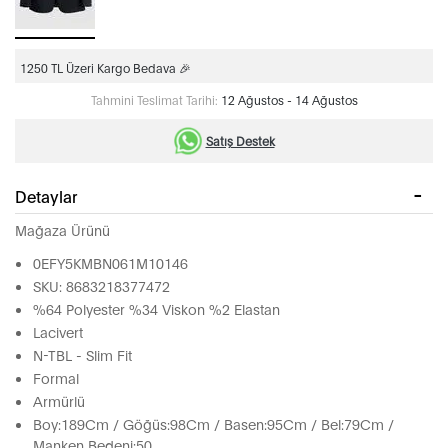
1250 TL Üzeri Kargo Bedava 🎉
Tahmini Teslimat Tarihi:
12 Ağustos - 14 Ağustos
Satış Destek
Detaylar
Mağaza Ürünü
0EFY5KMBN061M10146
SKU: 8683218377472
%64 Polyester %34 Viskon %2 Elastan
Lacivert
N-TBL - Slim Fit
Formal
Armürlü
Boy:189Cm / Göğüs:98Cm / Basen:95Cm / Bel:79Cm /
Manken Bedeni:50