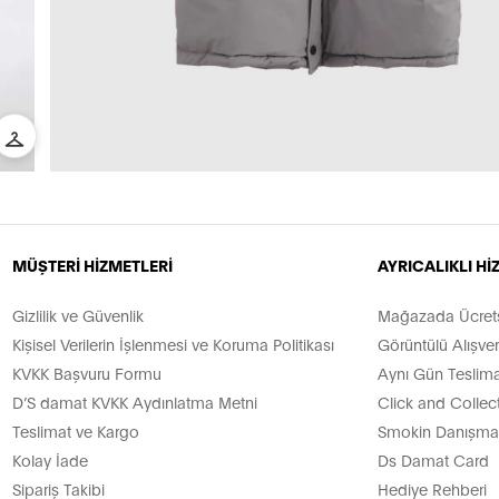
MÜŞTERİ HİZMETLERİ
AYRICALIKLI H
Gizlilik ve Güvenlik
Mağazada Ücretsi
Kişisel Verilerin İşlenmesi ve Koruma Politikası
Görüntülü Alışver
KVKK Başvuru Formu
Aynı Gün Teslima
D’S damat KVKK Aydınlatma Metni
Click and Collec
Teslimat ve Kargo
Smokin Danışman
Kolay İade
Ds Damat Card
Sipariş Takibi
Hediye Rehberi