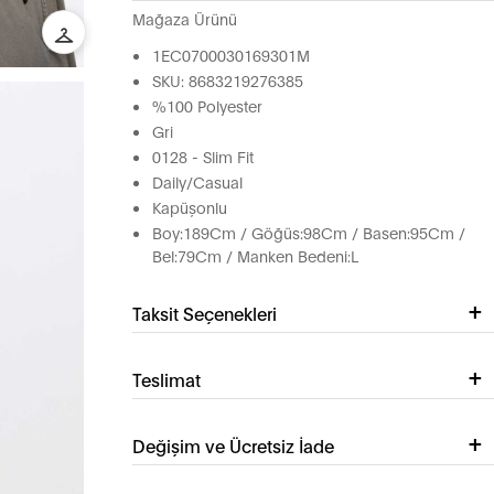
Mağaza Ürünü
1EC0700030169301M
SKU: 8683219276385
%100 Polyester
Gri
0128 - Slim Fit
Daily/Casual
Kapüşonlu
Boy:189Cm / Göğüs:98Cm / Basen:95Cm /
Bel:79Cm / Manken Bedeni:L
Taksit Seçenekleri
Teslimat
Değişim ve Ücretsiz İade