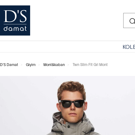
KOL
D'S Damat
Giyim
Mont&kaban
Twn Slim Fit Gri Mont