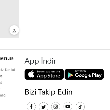
App İndir
İZMETLER
z Tadilat
iş
t
t
Bizi Takip Edin
lığı