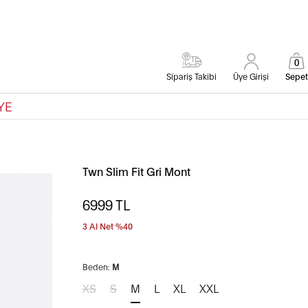
0
Sipariş Takibi
Üye Girişi
Sepet
YE
Twn Slim Fit Gri Mont
6999
TL
3 Al Net %40
Beden:
M
XS
S
M
L
XL
XXL