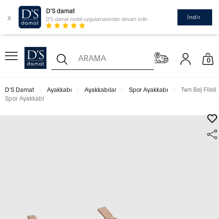
D'S damat
x
İndir
D'S damat mobil uygulamasından devam edin
0
D'S Damat
Ayakkabı
Ayakkabılar
Spor Ayakkabı
Twn Bej Fileli
Spor Ayakkabi