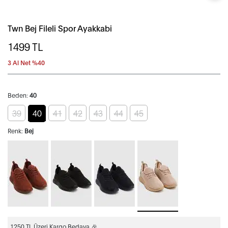
Twn Bej Fileli Spor Ayakkabi
1499
TL
3 Al Net %40
Beden:
40
39
40
41
42
43
44
45
Renk:
Bej
1250 TL Üzeri Kargo Bedava 🎉