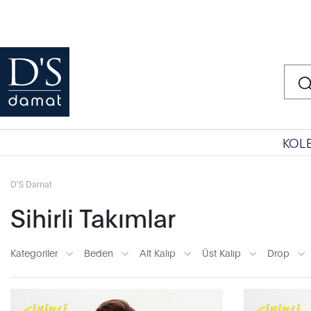
KOL
D'S Damat
Sihirli Takımlar
Kategoriler
Beden
Alt Kalıp
Üst Kalıp
Drop