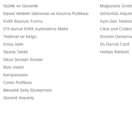
ikleri
Gizlilik ve Güvenlik
Mağazada Ücretsi
Kişisel Verilerin İşlenmesi ve Koruma Politikası
Görüntülü Alışver
KVKK Başvuru Formu
Aynı Gün Teslima
D’S damat KVKK Aydınlatma Metni
Click and Collec
teknolojisidir. Travel takım elbise serisi, uzun süreli oturma, s
Teslimat ve Kargo
Smokin Danışman
umaş yapısı sayesinde yazın terletmez, kışın ise ekstra konfor
Kolay İade
Ds Damat Card
yle gün boyu rahat kullanım sunar. Slim fit takım elbise modell
Sipariş Takibi
Hediye Rehberi
dealdir. Bu özellikleriyle sihirli takım elbise, hem ofis şıklığı 
Sıkça Sorulan Sorular
Bize Ulaşın
 Kullanım Önerileri
Kampanyalar
Çerez Politikası
Mesafeli Satış Sözleşmesi
m oldukça önemlidir. Travel takım elbise kumaşları kırışmaya k
Güvenli Alışveriş
irli takım elbise modelleri yıkanabilir özellikte değil, kuru t
kir. Slim fit takım elbise ve comfort fit takım elbise çeşitler
 da smokin takım elbise gibi özel günlerde tercih edilen modell