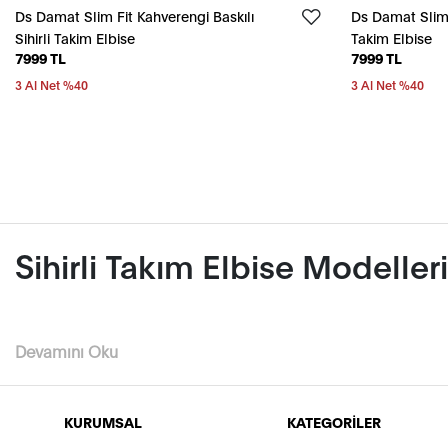
Ds Damat Slim Fit Kahverengi Baskılı
Ds Damat Slim F
Sihirli Takim Elbise
Takim Elbise
7999 TL
7999 TL
3 Al Net %40
3 Al Net %40
Sihirli Takım Elbise Modelleri
Sihirli takım elbise modelleri, seyahat eden erkeklerin hayatın
Devamını Oku
kırışmayan kumaş yapısıyla gün boyu formunu korur. D'S damat
eden alternatifler bulunur. Özellikle iş seyahatleri, uzun top
elbise
dünyasında sihirli modeller, fonksiyonel yapıları sa
KURUMSAL
KATEGORİLER