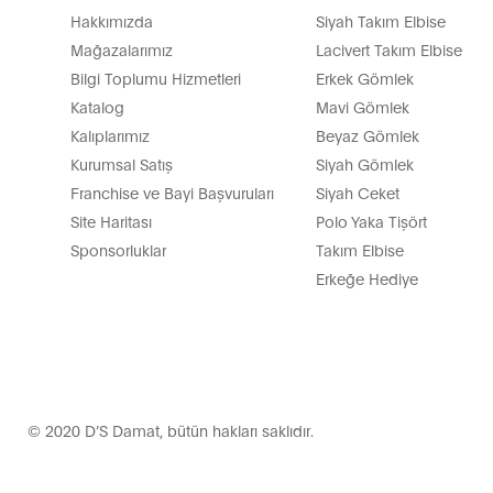
Sihirli Takım Elbiselerin Özell
Hakkımızda
Siyah Takım Elbise
Mağazalarımız
Lacivert Takım Elbise
Bilgi Toplumu Hizmetleri
Erkek Gömlek
Katalog
Mavi Gömlek
Sihirli takım elbiselerin en önemli özelliği, kırışmaz kumaş 
Kalıplarımız
Beyaz Gömlek
düzgün formunu korur. Bunun yanı sıra nefes alabilen özel k
Kurumsal Satış
Siyah Gömlek
kullanılan rayon, yün ve modern karışımlı kumaşlar hafifliği
Franchise ve Bayi Başvuruları
Siyah Ceket
takım elbise çeşitleri daha rahat kalıp isteyen erkekler için i
Site Haritası
Polo Yaka Tişört
biridir.
Sponsorluklar
Takım Elbise
Sihirli Takım Elbise Bakım ve
Erkeğe Hediye
Sihirli takım elbiselerin uzun ömürlü olması için doğru bakı
bekletme ile çok daha uzun süre formunu korur. D'S damat sih
elbiseyi nemden ve doğrudan güneş ışığından uzak tutmak gere
© 2020 D’S Damat, bütün hakları saklıdır.
kullanılabilecek dayanıklılığa sahiptir. Spor takım elbise ya