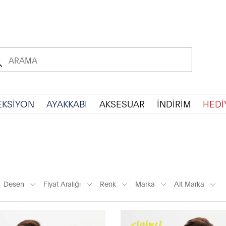
EKSİYON
AYAKKABI
AKSESUAR
İNDİRİM
HEDİ
Desen
Fiyat Aralığı
Renk
Marka
Alt Marka