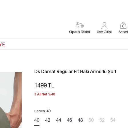
0
Sipariş Takibi
Üye Girişi
Sepet
YE
Ds Damat Regular Fit Haki Armürlü Şort
1499
TL
3 Al Net %40
Beden:
40
40
42
44
46
48
50
52
54