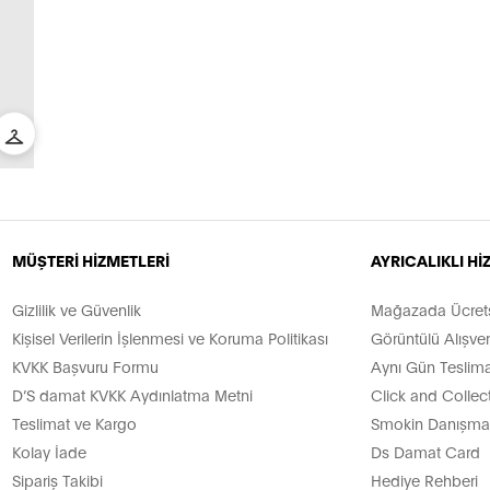
MÜŞTERİ HİZMETLERİ
AYRICALIKLI H
Gizlilik ve Güvenlik
Mağazada Ücretsi
Kişisel Verilerin İşlenmesi ve Koruma Politikası
Görüntülü Alışver
KVKK Başvuru Formu
Aynı Gün Teslima
D’S damat KVKK Aydınlatma Metni
Click and Collec
Teslimat ve Kargo
Smokin Danışman
Kolay İade
Ds Damat Card
Sipariş Takibi
Hediye Rehberi