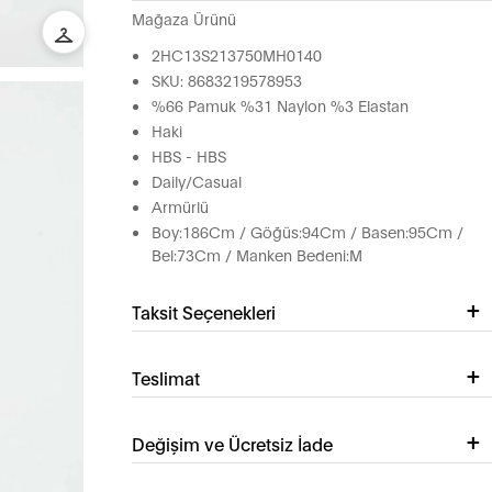
Mağaza Ürünü
2HC13S213750MH0140
SKU: 8683219578953
%66 Pamuk %31 Naylon %3 Elastan
Haki
HBS - HBS
Daily/Casual
Armürlü
Boy:186Cm / Göğüs:94Cm / Basen:95Cm /
Bel:73Cm / Manken Bedeni:M
Taksit Seçenekleri
Teslimat
Değişim ve Ücretsiz İade