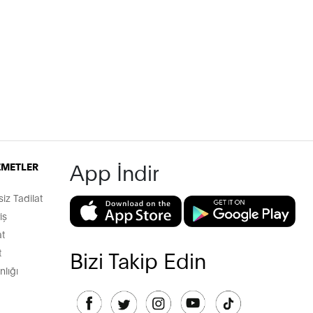
App İndir
İZMETLER
z Tadilat
iş
t
t
Bizi Takip Edin
lığı