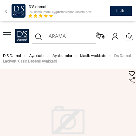
D'S damat
x
İndir
D'S damat mobil uygulamasından devam edin
0
D'S Damat
Ayakkabı
Ayakkabılar
Klasik Ayakkabı
Ds Damat
Lacivert Klasik Desenli Ayakkabi