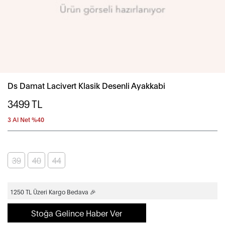
Ds Damat Lacivert Klasik Desenli Ayakkabi
3499
TL
3 Al Net %40
39
40
44
1250 TL Üzeri Kargo Bedava 🎉
Stoğa Gelince Haber Ver