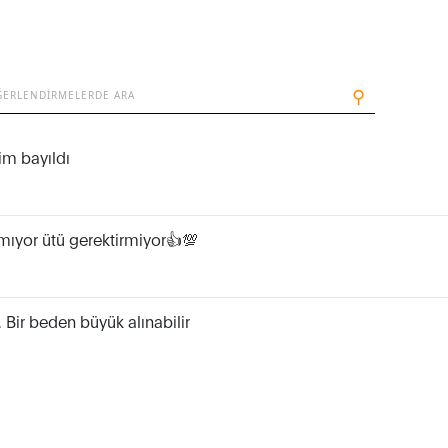
⚲
im bayıldı
mıyor ütü gerektirmiyor👍💯
 Bir beden büyük alınabilir