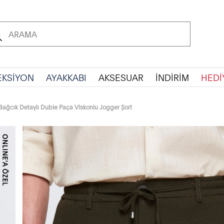
EKSİYON
AYAKKABI
AKSESUAR
İNDİRİM
HEDİ
 Bağcık Detaylı Duble Paça Viskonlu Jogger Şort