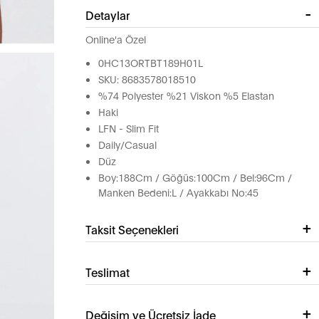
Detaylar
Online'a Özel
0HC13ORTBT189H01L
SKU: 8683578018510
%74 Polyester %21 Viskon %5 Elastan
Haki
LFN - Slim Fit
Daily/Casual
Düz
Boy:188Cm / Göğüs:100Cm / Bel:96Cm /
Manken Bedeni:L / Ayakkabı No:45
Taksit Seçenekleri
Teslimat
Değişim ve Ücretsiz İade