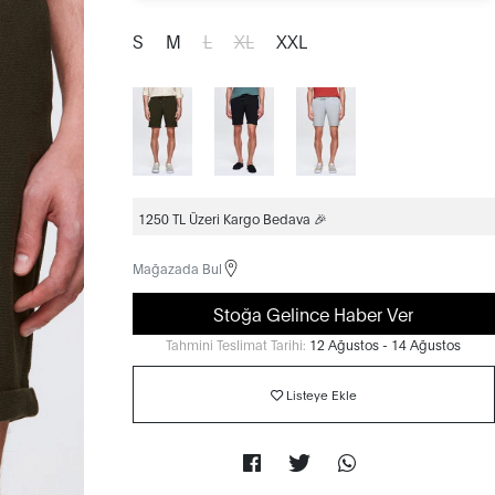
S
M
L
XL
XXL
1250 TL Üzeri Kargo Bedava 🎉
Mağazada Bul
Stoğa Gelince Haber Ver
Tahmini Teslimat Tarihi:
12 Ağustos - 14 Ağustos
Listeye Ekle