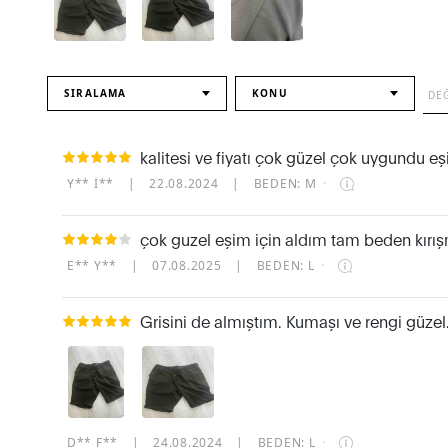
SIRALAMA
KONU
kalitesi ve fiyatı çok güzel çok uygundu eş
Y** I**
|
22.08.2024
|
BEDEN: M
·
çok guzel eşim için aldım tam beden kırış
E** Y**
|
07.08.2025
|
BEDEN: L
·
Grisini de almıştım. Kumaşı ve rengi güzel.
D** F**
|
24.08.2024
|
BEDEN: L
·