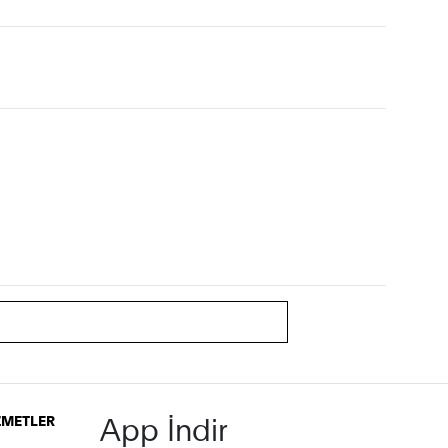
App İndir
İZMETLER