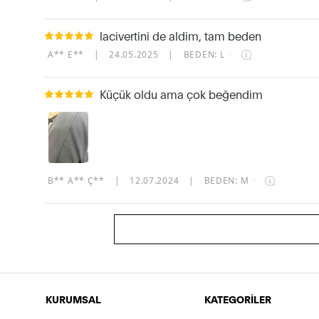
lacivertini de aldim, tam beden
A** E**
|
24.05.2025
|
BEDEN: L
·
Küçük oldu ama çok beğendim
B** A** Ç**
|
12.07.2024
|
BEDEN: M
·
KURUMSAL
KATEGORİLER