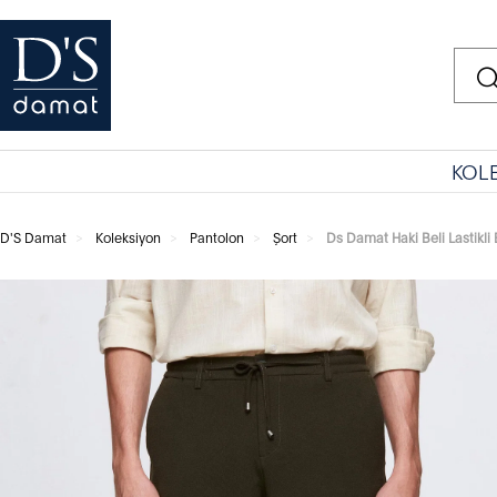
KOL
D'S Damat
Koleksiyon
Pantolon
Şort
Ds Damat Haki Beli Lastikli