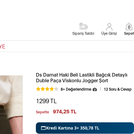
0
Sipariş Takibi
Üye Girişi
Sepet
YE
Ds Damat Haki Beli Lastikli Bağcık Detaylı
Duble Paça Viskonlu Jogger Şort
8+ Değerlendirme
12 Soru & Cevap
1299
TL
974,25 TL
Sepette
Kredi Kartına 3× 350,78 TL