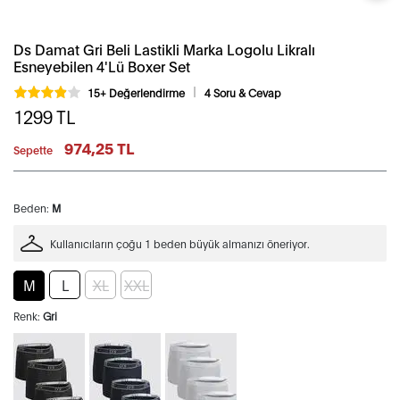
Ds Damat Gri Beli Lastikli Marka Logolu Likralı
Esneyebilen 4'Lü Boxer Set
15+ Değerlendirme
4 Soru & Cevap
1299
TL
974,25 TL
Sepette
Beden:
M
Kullanıcıların çoğu 1 beden büyük almanızı öneriyor.
M
L
XL
XXL
Renk:
Gri