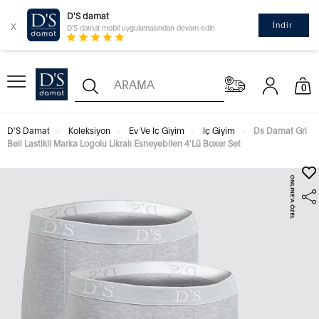
D'S damat
x
İndir
D'S damat mobil uygulamasından devam edin
0
D'S Damat
Koleksiyon
Ev Ve Iç Giyim
Iç Giyim
Ds Damat Gri
Beli Lastikli Marka Logolu Likralı Esneyebilen 4'Lü Boxer Set