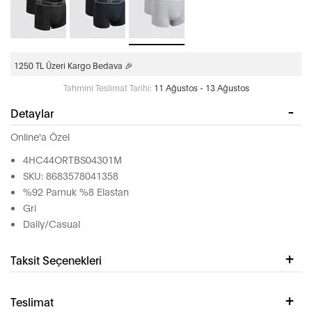
1250 TL Üzeri Kargo Bedava 🎉
Tahmini Teslimat Tarihi:
11 Ağustos - 13 Ağustos
Detaylar
Online'a Özel
4HC44ORTBS04301M
SKU: 8683578041358
%92 Pamuk %8 Elastan
Gri
Daily/Casual
Taksit Seçenekleri
Teslimat