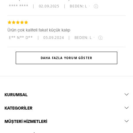
**** ****
|
02.09.2025
|
BEDEN: L
·
Ürün çok kaliteli fakat küçük kalıp
E** N** D**
|
05.09.2024
|
BEDEN: L
·
DAHA FAZLA YORUM GÖSTER
KURUMSAL
KATEGORİLER
MÜŞTERİ HİZMETLERİ