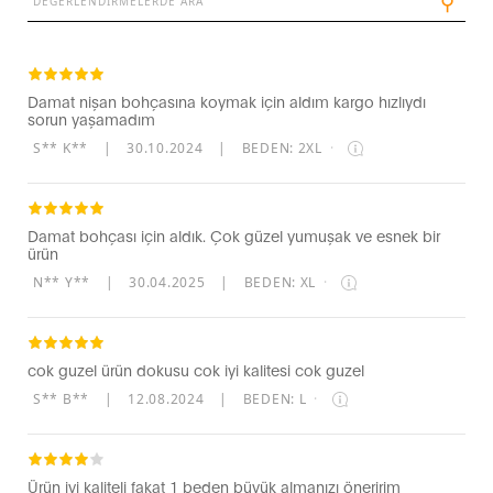
⚲
Damat nişan bohçasına koymak için aldım kargo hızlıydı
sorun yaşamadım
S** K**
|
30.10.2024
|
BEDEN: 2XL
·
Damat bohçası için aldık. Çok güzel yumuşak ve esnek bir
ürün
N** Y**
|
30.04.2025
|
BEDEN: XL
·
cok guzel ürün dokusu cok iyi kalitesi cok guzel
S** B**
|
12.08.2024
|
BEDEN: L
·
Ürün iyi kaliteli fakat 1 beden büyük almanızı öneririm